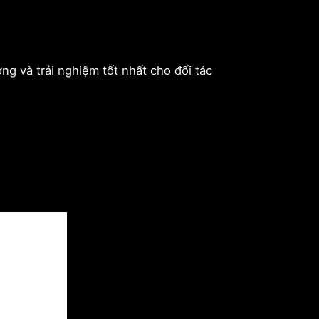
ởng và trải nghiệm tốt nhất cho đối tác