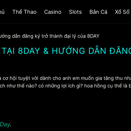
hủ
Thể Thao
Casino
Slots
Bắn Cá
Xổ Số
Hướng dẫn đăng ký trở thành đại lý của 8DAY
Ý TẠI 8DAY & HƯỚNG DẪN ĐĂ
à cơ hội tuyệt vời dành cho anh em muốn gia tăng thu nhậ
h như thế nào? có những lợi ích gì? hoa hồng cụ thể là b
8Day
.