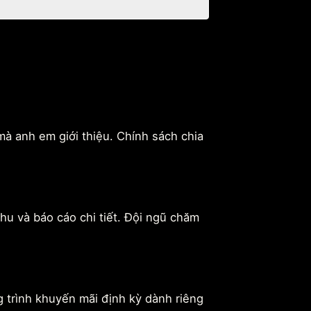
à anh em giới thiệu. Chính sách chia
hu và báo cáo chi tiết. Đội ngũ chăm
 trình khuyến mãi định kỳ dành riêng