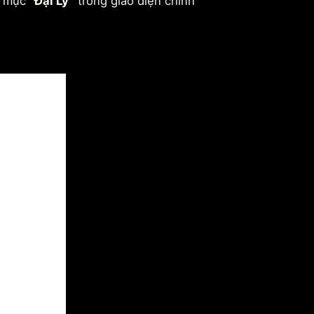
ọn mục
“Đại Lý”
trong giao diện chính