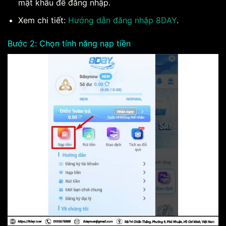
mật khẩu để đăng nhập.
Xem chi tiết:
Hướng dẫn đăng nhập 8DAY
.
Bước 2: Chọn tính năng nạp tiền