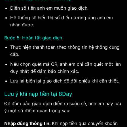
Điền số tiền anh em muốn giao dịch.
Hệ thống sẽ hiển thị số điểm tương ứng anh em
nhận được.
Bước 5: Hoàn tất giao dịch
Thực hiện thanh toán theo thông tin hệ thống cung
cấp.
Nếu chọn quét mã QR, anh em chỉ cần quét một lần
duy nhất để đảm bảo chính xác.
Lưu lại biên lai giao dịch để đối chiếu khi cần thiết.
Lưu ý khi nạp tiền tại 8Day
Để đảm bảo giao dịch diễn ra suôn sẻ, anh em hãy lưu
ý một số điểm quan trọng sau:
Nhập đúng thông tin:
Khi nạp tiền qua chuyển khoản