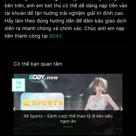
bên trên, anh em bet thủ có thể dễ dàng nạp tiền vào
tài khoản để tận hưởng trải nghiệm giải trí đỉnh cao.
Hãy làm theo đúng hướng dẫn để đảm bảo giao dịch
diễn ra nhanh chóng và chính xác. Chúc anh em nạp
tiền thành công tại
8DAY
.
Có thể bạn quan tâm
15
Th1
IM Sports – Sảnh cược thể thao tỷ lệ kèo siêu
ngon ăn