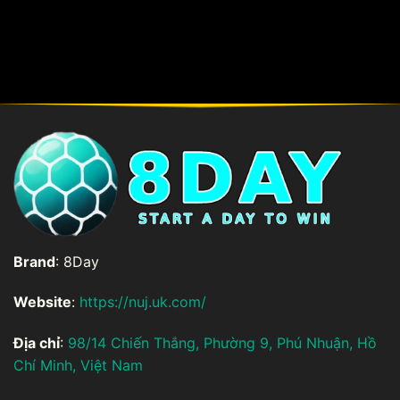
Brand
: 8Day
Website
:
https://nuj.uk.com/
Địa chỉ
:
98/14 Chiến Thắng, Phường 9, Phú Nhuận, Hồ
Chí Minh, Việt Nam