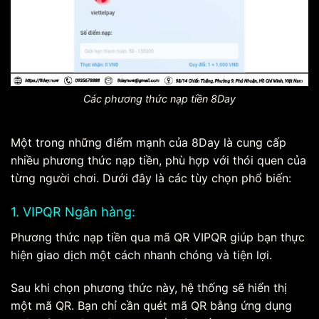
Các phương thức nạp tiền 8Day
Một trong những điểm mạnh của 8Day là cung cấp
nhiều phương thức nạp tiền, phù hợp với thói quen của
từng người chơi. Dưới đây là các tùy chọn phổ biến:
1. VIPQR Ngân hàng:
Phương thức nạp tiền qua mã QR VIPQR giúp bạn thực
hiện giao dịch một cách nhanh chóng và tiện lợi.
Sau khi chọn phương thức này, hệ thống sẽ hiển thị
một mã QR. Bạn chỉ cần quét mã QR bằng ứng dụng