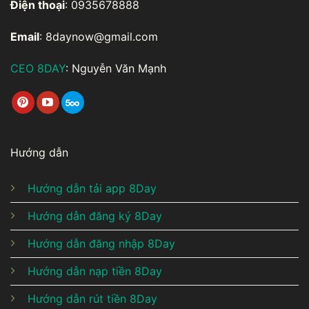
Điện thoại
: 0935678888
Email
:
8daynow@gmail.com
CEO 8DAY
: Nguyễn Văn Mạnh
Hướng dẫn
Hướng dẫn tải app 8Day
Hướng dẫn đăng ký 8Day
Hướng dẫn đăng nhập 8Day
Hướng dẫn nạp tiền 8Day
Hướng dẫn rút tiền 8Day