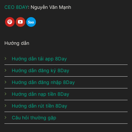
CEO 8DAY
: Nguyễn Văn Mạnh
Hướng dẫn
Hướng dẫn tải app 8Day
Hướng dẫn đăng ký 8Day
Hướng dẫn đăng nhập 8Day
Hướng dẫn nạp tiền 8Day
Hướng dẫn rút tiền 8Day
Câu hỏi thường gặp